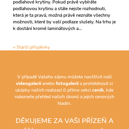
podlahové krytiny. Pokud právě vybíráte
podlahovou krytinu a stále nejste rozhodnuti,
která je ta pravá, možná právě neznáte všechny
možnosti, které by vaší podlaze slušely. Na trhu je
k dostání kromě laminátových a...
« Starší příspěvky
V případě Vašeho zájmu můžete navštívit naší
videogalerii
anebo
fotogalerii
a prohlédnout si
ukázky našich realizací či přímo sekci
ceník
, kde
naleznete přehled našich úkonů a jejich cenových
hladin.
DĚKUJEME ZA VAŠI PŘÍZEŇ A