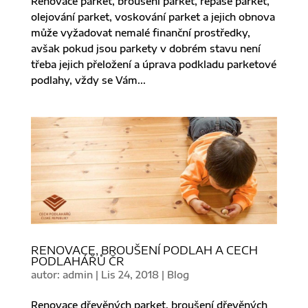
Renovace parket, broušení parket, repase parket,
olejování parket, voskování parket a jejich obnova
může vyžadovat nemalé finanční prostředky,
avšak pokud jsou parkety v dobrém stavu není
třeba jejich přeložení a úprava podkladu parketové
podlahy, vždy se Vám...
RENOVACE, BROUŠENÍ PODLAH A CECH
PODLAHÁŘŮ ČR
autor:
admin
|
Lis 24, 2018
|
Blog
Renovace dřevěných parket, broušení dřevěných