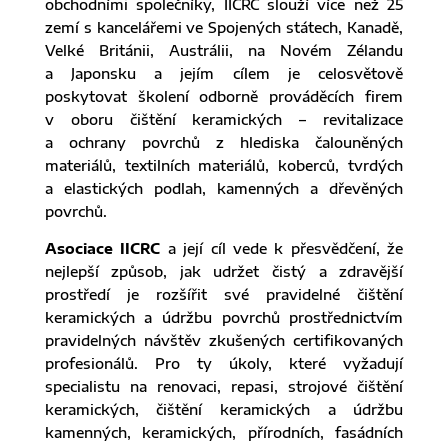
obchodními společníky, IICRC slouží více než 25
zemí s kancelářemi ve Spojených státech, Kanadě,
Velké Británii, Austrálii, na Novém Zélandu
a Japonsku a jejím cílem je celosvětově
poskytovat školení odborně prováděcích firem
v oboru čištění keramických – revitalizace
a ochrany povrchů z hlediska čalouněných
materiálů, textilních materiálů, koberců, tvrdých
a elastických podlah, kamenných a dřevěných
povrchů.
Asociace IICRC
a její cíl vede k přesvědčení, že
nejlepší způsob, jak udržet čistý a zdravější
prostředí je rozšířit své pravidelné čištění
keramických a údržbu povrchů prostřednictvím
pravidelných návštěv zkušených certifikovaných
profesionálů. Pro ty úkoly, které vyžadují
specialistu na renovaci, repasi, strojové čištění
keramických, čištění keramických a údržbu
kamenných, keramických, přírodních, fasádních