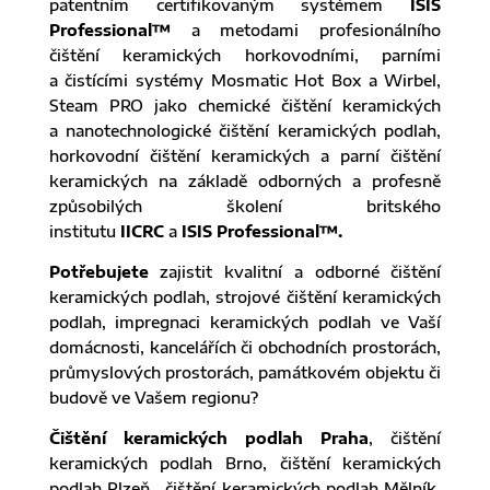
patentním certifikovaným systémem
ISIS
Professional™
a metodami profesionálního
čištění keramických horkovodními, parními
a čistícími systémy Mosmatic Hot Box a Wirbel,
Steam PRO jako chemické čištění keramických
a nanotechnologické čištění keramických podlah,
horkovodní čištění keramických a parní čištění
keramických na základě odborných a profesně
způsobilých školení britského
institutu
IICRC
a
ISIS Professional™.
Potřebujete
zajistit kvalitní a odborné čištění
keramických podlah, strojové čištění keramických
podlah, impregnaci keramických podlah ve Vaší
domácnosti, kancelářích či obchodních prostorách,
průmyslových prostorách, památkovém objektu či
budově ve Vašem regionu?
Čištění keramických podlah Praha
, čištění
keramických podlah Brno, čištění keramických
podlah Plzeň, čištění keramických podlah Mělník,