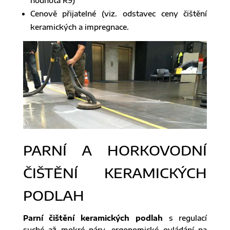
hodnota R9)
Cenově přijatelné (viz. odstavec ceny čištění
keramických a impregnace.
PARNÍ A HORKOVODNÍ
ČIŠTĚNÍ KERAMICKÝCH
PODLAH
Parní čištění keramických podlah
s regulací
suché až mokré páry, ergonomické ovládání na