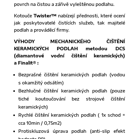
povrch na čistou a zářivě vyleštěnou podlahu.
Kotouče
Twister™
nabízejí přednosti, které ocení
jak poskytovatelé čistících služeb, tak majitelé
podlah a prováděcí firmy.
VÝHODY MECHANICKÉHO ČIŠTĚNÍ
KERAMICKÝCH PODLAH metodou DCS
(diamantové vodní čištění keramických)
a Finalit® :
Bezprašné čištění keramických podlah (vodou
s okamžitý odsátím)
Bezhlučné čištění keramických podlah (pouze
tiché koutoučování bez strojové čištění
keramických)
Rychlé čištění keramických podlah ( 1x schod =
cca 10min / 0,75m2)
Protiskluzová úprava podlah (anti-slip efekt