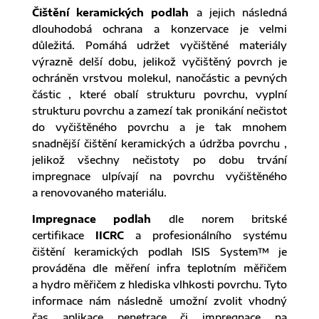
Čištění keramických podlah
a jejich následná
dlouhodobá ochrana a konzervace je velmi
důležitá. Pomáhá udržet vyčištěné materiály
výrazně delší dobu, jelikož vyčištěný povrch je
ochráněn vrstvou molekul, nanočástic a pevných
částic , které obalí strukturu povrchu, vyplní
strukturu povrchu a zamezí tak pronikání nečistot
do vyčištěného povrchu a je tak mnohem
snadnější čištění keramických a údržba povrchu ,
jelikož všechny nečistoty po dobu trvání
impregnace ulpívají na povrchu vyčištěného
a renovovaného materiálu.
Impregnace podlah
dle norem britské
certifikace
IICRC
a profesionálního systému
čištění keramických podlah ISIS System™ je
prováděna dle měření infra teplotním měřičem
a hydro měřičem z hlediska vlhkosti povrchu. Tyto
informace nám následně umožní zvolit vhodný
čas aplikace penetrace či impregnace na