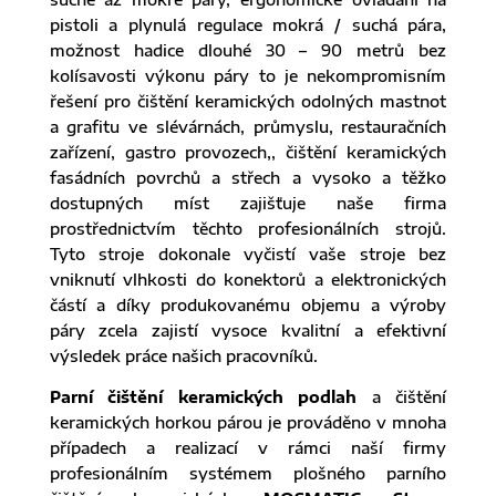
pistoli a plynulá regulace mokrá / suchá pára,
možnost hadice dlouhé 30 – 90 metrů bez
kolísavosti výkonu páry to je nekompromisním
řešení pro čištění keramických odolných mastnot
a grafitu ve slévárnách, průmyslu, restauračních
zařízení, gastro provozech,, čištění keramických
fasádních povrchů a střech a vysoko a těžko
dostupných míst zajišťuje naše firma
prostřednictvím těchto profesionálních strojů.
Tyto stroje dokonale vyčistí vaše stroje bez
vniknutí vlhkosti do konektorů a elektronických
částí a díky produkovanému objemu a výroby
páry zcela zajistí vysoce kvalitní a efektivní
výsledek práce našich pracovníků.
Parní čištění keramických podlah
a čištění
keramických horkou párou je prováděno v mnoha
případech a realizací v rámci naší firmy
profesionálním systémem plošného parního