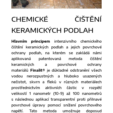
CHEMICKÉ ČIŠTĚNÍ
KERAMICKÝCH PODLAH
Hlavním principem
intenzivního chemického
čištění keramických podlah a jejich povrchové
ochrany podlah, na kterém se zakládá námi
aplikovaná patentovaná metoda čištění
keramických a povrchové ochrany
materiálů
Finalit®
je důkladné odstranění všech
vodou nerozpustných a hluboko usazených
nečistot, skvrn a fleků v různých materiálech
prostřednictvím aktivních částic v rozpětí
velikostí 1 nanometr (10-9) až 100 nanometrů
s následnou aplikací transparentní proti přilnavé
povrchové úpravy pomocí snížení povrchového
napětí. Tato metoda umožnuje doposud