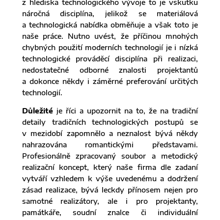
z hlediska technologického vývoje to je vskutku
náročná disciplína, jelikož se materiálová
a technologická nabídka obměňuje a však toto je
naše práce. Nutno uvést, že příčinou mnohých
chybných použití moderních technologií je i nízká
technologické prováděcí disciplína při realizaci,
nedostatečné odborné znalosti projektantů
a dokonce někdy i záměrné preferování určitých
technologií.
Důležité
je říci a upozornit na to, že na tradiční
detaily tradičních technologických postupů se
v mezidobí zapomnělo a neznalost bývá někdy
nahrazována romantickými představami.
Profesionálně zpracovaný soubor a metodický
realizační koncept, který naše firma dle zadaní
vytváří vzhledem k výše uvedenému a dodržení
zásad realizace, bývá leckdy přínosem nejen pro
samotné realizátory, ale i pro projektanty,
památkáře, soudní znalce či individuální