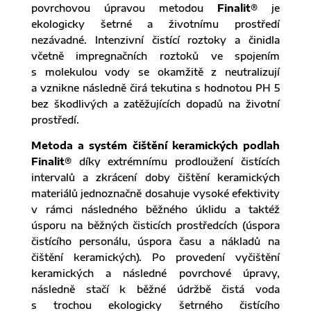
povrchovou úpravou metodou
Finalit®
je
ekologicky šetrné a životnímu prostředí
nezávadné. Intenzivní čistící roztoky a činidla
včetně impregnačních roztoků ve spojením
s molekulou vody se okamžitě z neutralizují
a vznikne následně čirá tekutina s hodnotou PH 5
bez škodlivých a zatěžujících dopadů na životní
prostředí.
Metoda a systém čištění keramických podlah
Finalit®
díky extrémnímu prodloužení čistících
intervalů a zkrácení doby čištění keramických
materiálů jednoznačně dosahuje vysoké efektivity
v rámci následného běžného úklidu a taktéž
úsporu na běžných čisticích prostředcích (úspora
čistícího personálu, úspora času a nákladů na
čištění keramických). Po provedení vyčištění
keramických a následné povrchové úpravy,
následně stačí k běžné údržbě čistá voda
s trochou ekologicky šetrného čistícího