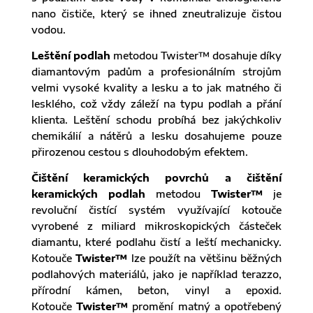
nano čističe, který se ihned zneutralizuje čistou
vodou.
Leštění podlah
metodou Twister™ dosahuje díky
diamantovým padům a profesionálním strojům
velmi vysoké kvality a lesku a to jak matného či
lesklého, což vždy záleží na typu podlah a přání
klienta. Leštění schodu probíhá bez jakýchkoliv
chemikálií a nátěrů a lesku dosahujeme pouze
přirozenou cestou s dlouhodobým efektem.
Čištění keramických povrchů a čištění
keramických podlah
metodou
Twister™
je
revoluční čistící systém využívající kotouče
vyrobené z miliard mikroskopických částeček
diamantu, které podlahu čistí a leští mechanicky.
Kotouče
Twister™
lze použít na většinu běžných
podlahových materiálů, jako je například terazzo,
přírodní kámen, beton, vinyl a epoxid.
Kotouče
Twister™
promění matný a opotřebený