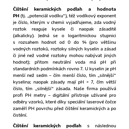
Čištění keramických podlah a hodnota
PH
(tj. „potenciál vodíku“), též vodíkový exponent
je číslo, kterým v chemii vyjadřujeme, zda vodný
roztok reaguje kysele či naopak zásaditě
(alkalicky). Jedná se o logaritmickou stupnici
s rozsahem hodnot od 0 do 14 (pro většinu
vodných roztoků, roztoky silných kyselin a zásad
či jiné než vodné roztoky mohou nabývat jiných
hodnot); přitom neutrální voda má pH při
standardních podmínkách rovno 7. U kyselin je pH
menší než sedm – čím menší číslo, tím „silnější“
kyselina; naopak zásady mají pH > 7, čím větší
číslo, tím „silnější“ zásada. Naše firma používá
profi PH metry – digitální přístroje užívané pro
odběry vzorků, které díky speciální laserové čočce
zaměří PH povrchu před čištění keramických a po
čistění.
Čištění keramických podlah
s následnou