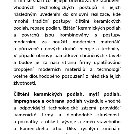
firma se snaží co nejlépe orientovat ve stanovení
vhodných technologických postupů s jejich
následným uvedením do smluvní realizace, kde
mnohé tradiční postupy čištění keramických
podlah, repase podlah, čištění keramických podlah
a povrchů jsou kombinovány s postupy
moderními za použití moderních materiálů
a přirozeně i nových druhů energie a techniky.
V případě obnovy památkově chráněných staveb
a budov je za naši stranu firmy uplatňováno
propojení moderních materiálů a technologií
včetně dlouhodobého posouzení z hlediska jejich
životnosti.
Čištění keramických podlah, mytí podlah,
impregnace a ochrana podlah
vyžaduje vhodné
a odpovídající technologické zázemí prováděcí
kamenické firmy a dlouhodobé zkušenosti
a poznatky z oblasti vývoje a změn stavebního
a kamenického trhu. Díky rychlým změnám