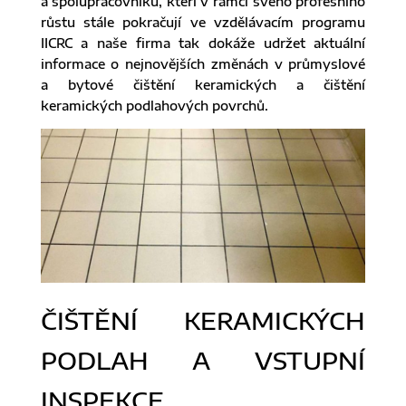
a spolupracovníků, kteří v rámci svého profesního
růstu stále pokračují ve vzdělávacím programu
IICRC a naše firma tak dokáže udržet aktuální
informace o nejnovějších změnách v průmyslové
a bytové čištění keramických a čištění
keramických podlahových povrchů.
ČIŠTĚNÍ KERAMICKÝCH
PODLAH A VSTUPNÍ
INSPEKCE