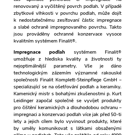
renovovaný a vyčištěný povrch podlah. V případě
zbytkové vlhkosti v povrchu podlah, může dojít
k nedostatečnému zesíťovaní částic impregnace
a slabé ochraně impregnovaného povrchu. Takto
jsou prováděny ochranné konzervace vysoce
kvalitním systémem Finalit®.
Impregnace podlah
systémem Finalit®
umožňuje z hlediska kvality a životnosti ty
nejoptimálnější parametry. Vše je dáno
technologickým zázemím významné rakouské
společnosti Finalit Komplett-Steinpflege GmbH –
specializující se na ošetřování podlah a keramiky.
Kamenický mistr s bohatými zkušenostmi p. Kurt
Leidinger započal společně se vyvíjet produkty
pro čištění keramických a dlouhodobou ochranu –
impregnaci a konzervaci podlah více jak před 50-ti
lety a jejich cílem bylo vyvinout produkty, které
by uměly komunikovat s látkami obsaženými