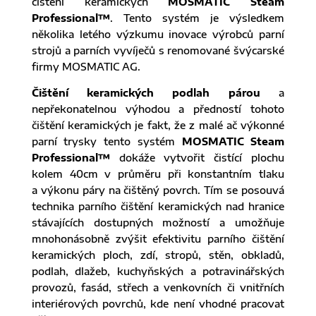
čištění keramických
MOSMATIC Steam
Professional™
. Tento systém je výsledkem
několika letého výzkumu inovace výrobců parní
strojů a parních vyvíječů s renomované švýcarské
firmy MOSMATIC AG.
Čištění keramických podlah párou
a
nepřekonatelnou výhodou a předností tohoto
čištění keramických je fakt, že z malé ač výkonné
parní trysky tento systém
MOSMATIC Steam
Professional™
dokáže vytvořit čistící plochu
kolem 40cm v průměru při konstantním tlaku
a výkonu páry na čištěný povrch. Tím se posouvá
technika parního čištění keramických nad hranice
stávajících dostupných možností a umožňuje
mnohonásobně zvýšit efektivitu parního čištění
keramických ploch, zdí, stropů, stěn, obkladů,
podlah, dlažeb, kuchyňských a potravinářských
provozů, fasád, střech a venkovních či vnitřních
interiérových povrchů, kde není vhodné pracovat