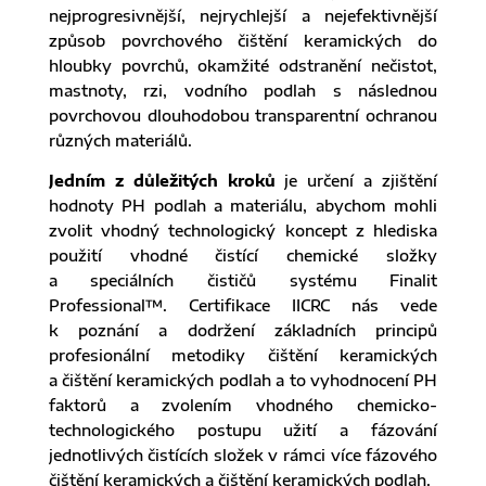
nejprogresivnější, nejrychlejší a nejefektivnější
způsob povrchového čištění keramických do
hloubky povrchů, okamžité odstranění nečistot,
mastnoty, rzi, vodního podlah s následnou
povrchovou dlouhodobou transparentní ochranou
různých materiálů.
Jedním z důležitých kroků
je určení a zjištění
hodnoty PH podlah a materiálu, abychom mohli
zvolit vhodný technologický koncept z hlediska
použití vhodné čistící chemické složky
a speciálních čističů systému Finalit
Professional™. Certifikace IICRC nás vede
k poznání a dodržení základních principů
profesionální metodiky čištění keramických
a čištění keramických podlah a to vyhodnocení PH
faktorů a zvolením vhodného chemicko-
technologického postupu užití a fázování
jednotlivých čistících složek v rámci více fázového
čištění keramických a čištění keramických podlah.