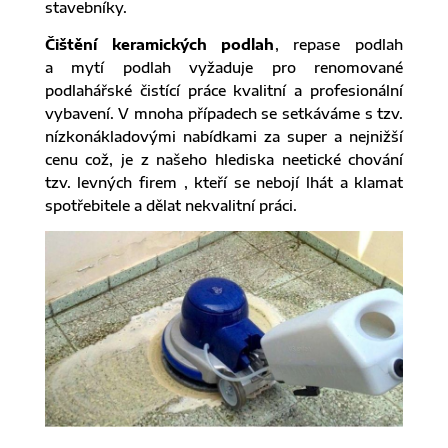
stavebníky.
Čištění keramických podlah
, repase podlah
a mytí podlah vyžaduje pro renomované
podlahářské čistící práce kvalitní a profesionální
vybavení. V mnoha případech se setkáváme s tzv.
nízkonákladovými nabídkami za super a nejnižší
cenu což, je z našeho hlediska neetické chování
tzv. levných firem , kteří se nebojí lhát a klamat
spotřebitele a dělat nekvalitní práci.