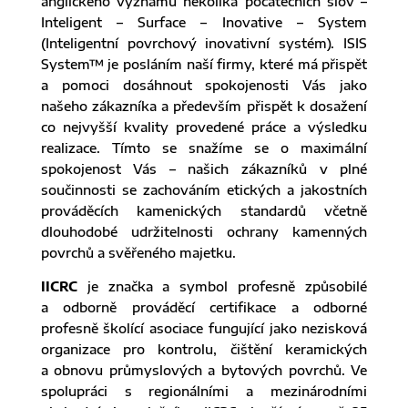
anglického významu několika počátečních slov –
Inteligent – Surface – Inovative – System
(Inteligentní povrchový inovativní systém). ISIS
System™ je posláním naší firmy, které má přispět
a pomoci dosáhnout spokojenosti Vás jako
našeho zákazníka a především přispět k dosažení
co nejvyšší kvality provedené práce a výsledku
realizace. Tímto se snažíme se o maximální
spokojenost Vás – našich zákazníků v plné
součinnosti se zachováním etických a jakostních
prováděcích kamenických standardů včetně
dlouhodobé udržitelnosti ochrany kamenných
povrchů a svěřeného majetku.
IICRC
je značka a symbol profesně způsobilé
a odborně prováděcí certifikace a odborné
profesně školící asociace fungující jako nezisková
organizace pro kontrolu, čištění keramických
a obnovu průmyslových a bytových povrchů. Ve
spolupráci s regionálními a mezinárodními