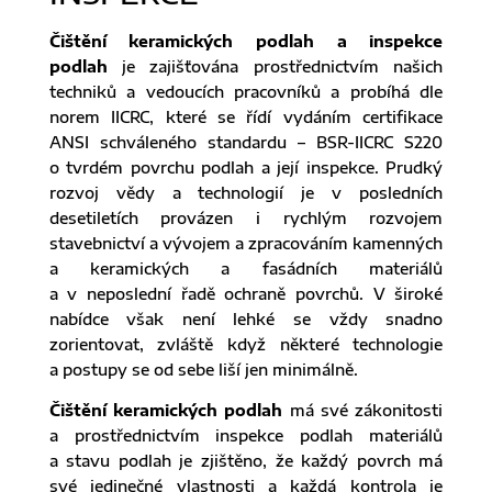
Čištění keramických podlah a inspekce
podlah
je zajišťována prostřednictvím našich
techniků a vedoucích pracovníků a probíhá dle
norem IICRC, které se řídí vydáním certifikace
ANSI schváleného standardu – BSR-IICRC S220
o tvrdém povrchu podlah a její inspekce. Prudký
rozvoj vědy a technologií je v posledních
desetiletích provázen i rychlým rozvojem
stavebnictví a vývojem a zpracováním kamenných
a keramických a fasádních materiálů
a v neposlední řadě ochraně povrchů. V široké
nabídce však není lehké se vždy snadno
zorientovat, zvláště když některé technologie
a postupy se od sebe liší jen minimálně.
Čištění keramických podlah
má své zákonitosti
a prostřednictvím inspekce podlah materiálů
a stavu podlah je zjištěno, že každý povrch má
své jedinečné vlastnosti a každá kontrola je