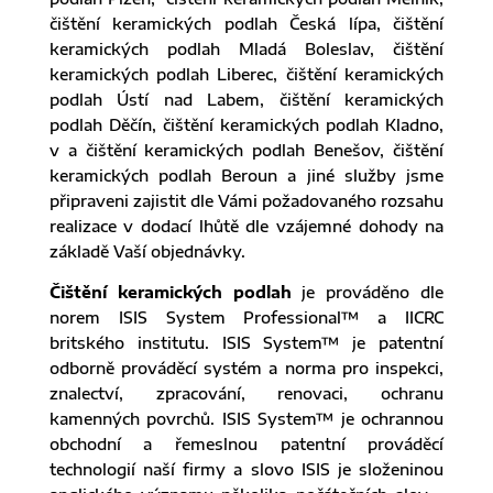
čištění keramických podlah Česká lípa, čištění
keramických podlah Mladá Boleslav, čištění
keramických podlah Liberec, čištění keramických
podlah Ústí nad Labem, čištění keramických
podlah Děčín, čištění keramických podlah Kladno,
v a čištění keramických podlah Benešov, čištění
keramických podlah Beroun a jiné služby jsme
připraveni zajistit dle Vámi požadovaného rozsahu
realizace v dodací lhůtě dle vzájemné dohody na
základě Vaší objednávky.
Čištění keramických podlah
je prováděno dle
norem ISIS System Professional™ a IICRC
britského institutu. ISIS System™ je patentní
odborně prováděcí systém a norma pro inspekci,
znalectví, zpracování, renovaci, ochranu
kamenných povrchů. ISIS System™ je ochrannou
obchodní a řemeslnou patentní prováděcí
technologií naší firmy a slovo ISIS je složeninou