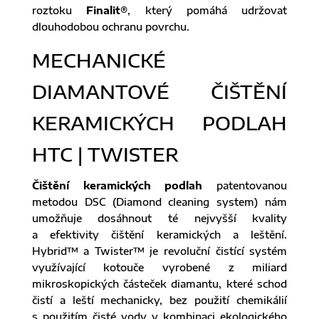
roztoku
Finalit®
, který pomáhá udržovat
dlouhodobou ochranu povrchu.
MECHANICKÉ
DIAMANTOVÉ ČIŠTĚNÍ
KERAMICKÝCH PODLAH
HTC | TWISTER
Čištění keramických podlah
patentovanou
metodou DSC (Diamond cleaning system) nám
umožňuje dosáhnout té nejvyšší kvality
a efektivity čištění keramických a leštění.
Hybrid™ a Twister™ je revoluční čistící systém
využívající kotouče vyrobené z miliard
mikroskopických částeček diamantu, které schod
čistí a leští mechanicky, bez použití chemikálií
s použitím čisté vody v kombinaci ekologického