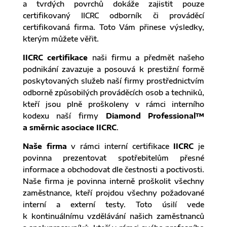
a tvrdých povrchů dokáže zajistit pouze
certifikovaný IICRC odborník či prováděcí
certifikovaná firma. Toto Vám přinese výsledky,
kterým můžete věřit.
IICRC certifikace
naši firmu a předmět našeho
podnikání zavazuje a posouvá k prestižní formě
poskytovaných služeb naší firmy prostřednictvím
odborně způsobilých prováděcích osob a techniků,
kteří jsou plně proškoleny v rámci interního
kodexu naší firmy
Diamond Professional™
a směrnic asociace IICRC
.
Naše firma
v rámci interní certifikace
IICRC
je
povinna prezentovat spotřebitelům přesné
informace a obchodovat dle čestnosti a poctivosti.
Naše firma je povinna interně proškolit všechny
zaměstnance, kteří projdou všechny požadované
interní a externí testy. Toto úsilí vede
k kontinuálnímu vzdělávání našich zaměstnanců